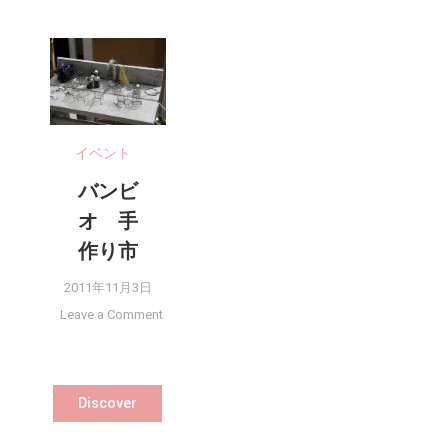
イベント
バンビ
オ 手
作り市
2011年11月3日
Leave a Comment
on バンビ
オ 手作
り市
Discover